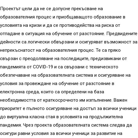
Проектът цели да не се допусне прекъсване на
образователния процес и приобщаващото образование в
условията на кризи и да се противодейства на риска от
отпадане в ситуация на обучение от разстояние. Предвидените
дейности са логически обвързани и осигуряват възможност за
непрекъснатост на образователния процес. Те са пряко
свързан с преодоляване на последиците, предизвикани от
пандемията от COVID-19 и са свързани с техническото
обезпечаване на образователната система и осигуряване на
условия за провеждане на обучение от разстояние в
електронна среда, които са определени на база
необходимостта от краткосрочното им изпълнение. Важен
приоритет е пълното осигуряване на достъп за всички ученици
до виртуална класна стая в условията на продължителна
пандемия. Чрез проекта образователната система следва да
осигури равни условия за всички ученици за развитие на