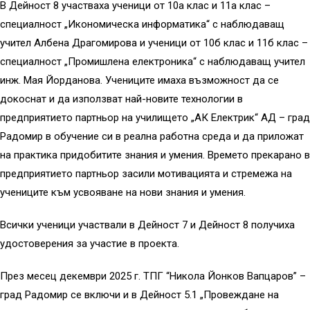
В Дейност 8 участваха ученици от 10а клас и 11а клас –
специалност „Икономическа информатика“ с наблюдаващ
учител Албена Драгомирова и ученици от 10б клас и 11б клас –
специалност „Промишлена електроника“ с наблюдаващ учител
инж. Мая Йорданова. Учениците имаха възможност да се
докоснат и да използват най-новите технологии в
предприятието партньор на училището „АК Електрик“ АД – град
Радомир в обучение си в реална работна среда и да приложат
на практика придобитите знания и умения. Времето прекарано в
предприятието партньор засили мотивацията и стремежа на
учениците към усвояване на нови знания и умения.
Всички ученици участвали в Дейност 7 и Дейност 8 получиха
удостоверения за участие в проекта.
През месец декември 2025 г. ТПГ “Никола Йонков Вапцаров” –
град Радомир се включи и в Дейност 5.1 „Провеждане на