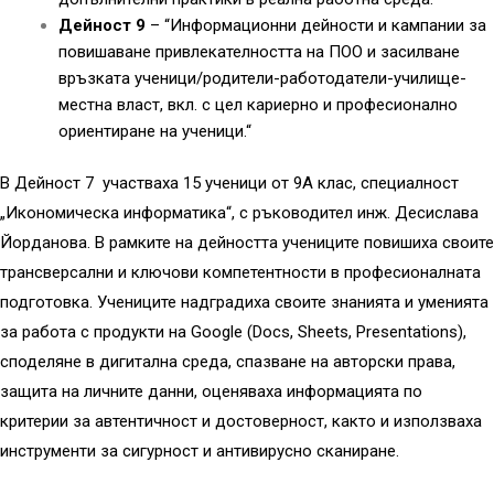
Дейност 9
– “Информационни дейности и кампании за
повишаване привлекателността на ПОО и засилване
връзката ученици/родители-работодатели-училище-
местна власт, вкл. с цел кариерно и професионално
ориентиране на ученици.“
В Дейност 7 участваха 15 ученици от 9A клас, специалност
„Икономическа информатика“, с ръководител инж. Десислава
Йорданова. В рамките на дейността учениците повишиха своите
трансверсални и ключови компетентности в професионалната
подготовка. Учениците надградиха своите знанията и уменията
за работа с продукти на Google (Docs, Sheets, Presentations),
споделяне в дигитална среда, спазване на авторски права,
защита на личните данни, оценяваха информацията по
критерии за автентичност и достоверност, както и използваха
инструменти за сигурност и антивирусно сканиране.