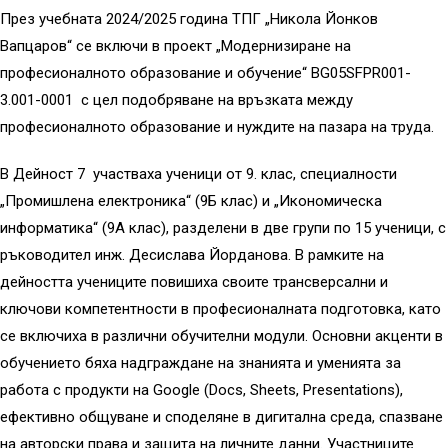
През учебната 2024/2025 година ТПГ „Никола Йонков
Вапцаров“ се включи в проект „Модернизиране на
професионалното образование и обучение“ BG05SFPR001-
3.001-0001 с цел подобряване на връзката между
професионалното образование и нуждите на пазара на труда.
В Дейност 7 участваха ученици от 9. клас, специалности
„Промишлена електроника“ (9Б клас) и „Икономическа
информатика“ (9А клас), разделени в две групи по 15 ученици, с
ръководител инж. Десислава Йорданова. В рамките на
дейността учениците повишиха своите трансверсални и
ключови компетентности в професионалната подготовка, като
се включиха в различни обучителни модули. Основни акценти в
обучението бяха надграждане на знанията и уменията за
работа с продукти на Google (Docs, Sheets, Presentations),
ефективно общуване и споделяне в дигитална среда, спазване
на авторски права и защита на личните данни. Участниците