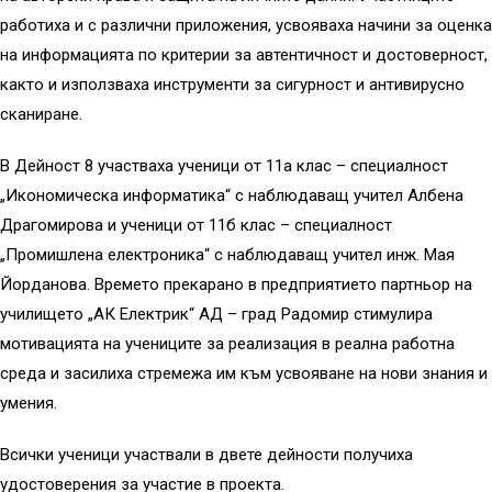
работиха и с различни приложения, усвояваха начини за оценка
на информацията по критерии за автентичност и достоверност,
както и използваха инструменти за сигурност и антивирусно
сканиране.
В Дейност 8 участваха ученици от 11а клас – специалност
„Икономическа информатика“ с наблюдаващ учител Албена
Драгомирова и ученици от 11б клас – специалност
„Промишлена електроника“ с наблюдаващ учител инж. Мая
Йорданова. Времето прекарано в предприятието партньор на
училището „АК Електрик“ АД – град Радомир стимулира
мотивацията на учениците за реализация в реална работна
среда и засилиха стремежа им към усвояване на нови знания и
умения.
Всички ученици участвали в двете дейности получиха
удостоверения за участие в проекта.