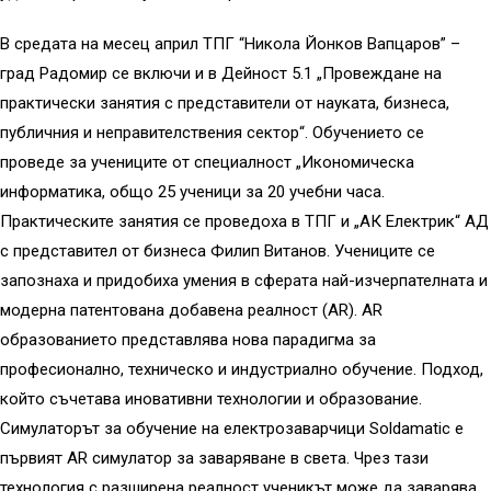
В средата на месец април ТПГ “Никола Йонков Вапцаров” –
град Радомир се включи и в Дейност 5.1 „Провеждане на
практически занятия с представители от науката, бизнеса,
публичния и неправителствения сектор“. Обучението се
проведе за учениците от специалност „Икономическа
информатика, общо 25 ученици за 20 учебни часа.
Практическите занятия се проведоха в ТПГ и „АК Електрик“ АД
с представител от бизнеса Филип Витанов. Учениците се
запознаха и придобиха умения в сферата най-изчерпателната и
модерна патентована добавена реалност (AR). AR
образованието представлява нова парадигма за
професионалнo, техническo и индустриално обучение. Подход,
който съчетава иновативни технологии и образование.
Симулаторът за обучение на електрозаварчици Soldamatic е
първият AR симулатор за заваряване в света. Чрез тази
технология с разширена реалност ученикът може да заварява