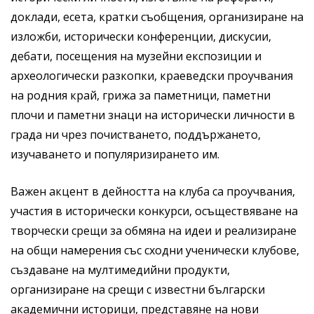
доклади, есета, кратки съобщения, организиране на
изложби, исторически конференции, дискусии,
дебати, посещения на музейни експозиции и
археологически разкопки, краеведски проучвания
на родния край, грижа за паметници, паметни
плочи и паметни знаци на исторически личности в
града ни чрез почистването, поддържането,
изучаването и популяризирането им.
Важен акцент в дейността на клуба са проучвания,
участия в исторически конкурси, осъществяване на
творчески срещи за обмяна на идеи и реализиране
на общи намерения със сходни ученически клубове,
създаване на мултимедийни продукти,
организиране на срещи с известни български
академични историци, представяне на нови