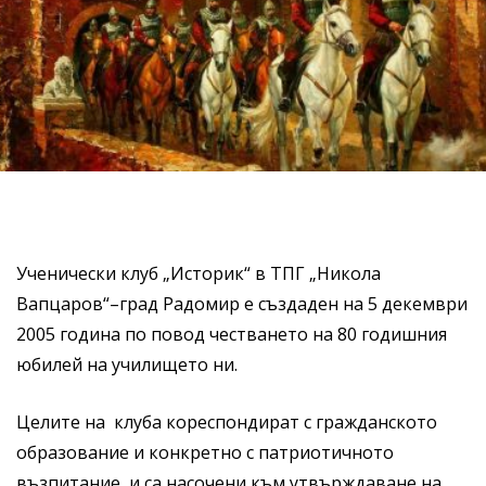
Ученически клуб „Историк“ в ТПГ „Никола
Вапцаров“–град Радомир е създаден на 5 декември
2005 година по повод честването на 80 годишния
юбилей на училището ни.
Целите на клуба кореспондират с гражданското
образование и конкретно с патриотичното
възпитание и са насочени към утвърждаване на