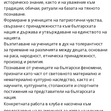
историческо знание, както и на уважение към
традиции, обичаи, ритуали на базата на тяхното
познаване.
Формиране в учениците на патриотични чувства,
свързани с принадлежността към българската
нация и държава и утвърждаване на единството на
нацията.
Възпитаване на учениците в дух на толерантност
за приемане на различията между децата, основани
на раса, народност, етническа принадлежност,
произход и религия.
Познаване от учениците на български феномени,
признати като част от световното материално и
нематериално културно наследство, както и с
научните, културните, стопанските и спортните
постижения на представители на българската
нация.
Конкретната работа в клуба е насочена към
предоставяне на възможност за изява на ученици