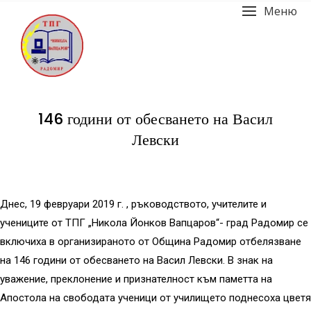
Меню
146 години от обесването на Васил
Левски
Днес, 19 февруари 2019 г. , ръководството, учителите и
учениците от ТПГ „Никола Йонков Вапцаров“- град Радомир се
включиха в организираното от Община Радомир отбелязване
на 146 години от обесването на Васил Левски. В знак на
уважение, преклонение и признателност към паметта на
Апостола на свободата ученици от училището поднесоха цветя